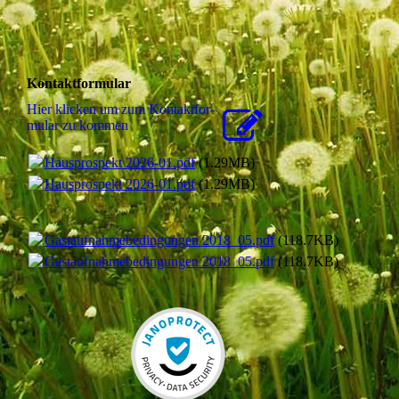
Kontaktformular
Hier klicken um zum Kon­takt­for­
mu­lar zu kommen
Hausprospekt 2026-01.pdf
(1.29MB)
Hausprospekt 2026-01.pdf
(1.29MB)
Gastaufnahmebedingungen 2018_05.pdf
(118.7KB)
Gastaufnahmebedingungen 2018_05.pdf
(118.7KB)