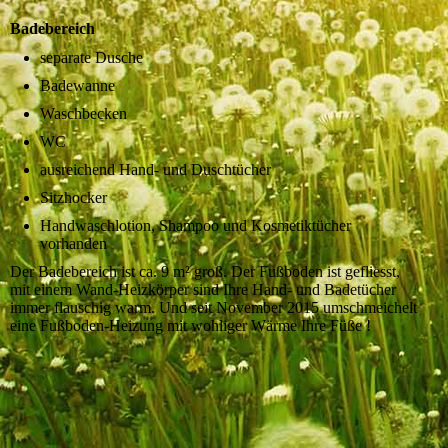
Badebereich
separate Dusche
Badewanne
Waschbecken
WC
ausreichend Hand- und Duschtücher
Sitzhocker
Handwaschlotion, Shampoo und Kosmetiktücher
vorhanden
Der Badebereich ist ca. 9 m² groß. Der Fußboden ist gefliesst,
mit einem Wand-Heizkörper sind Ihre Hand- und Badetücher
immer flauschig warm. Und seit November 2015 umschmeichelt
eine Fußboden-Heizung mit wohliger Wärme Ihre Füße !