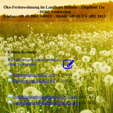
Öko-Ferienwohnung im Landhaus Hübner - Ziegelfeld 15a
- 94362 Neukirchen
Telefon: +49 (0) 9961 349913 - Mobil: +49 (0) 176 3892 1013
Kontaktformular
Hier klicken um zum Kon­takt­for­
mu­lar zu kommen
Hausprospekt 2026-01.pdf
(1.29MB)
Hausprospekt 2026-01.pdf
(1.29MB)
Gastaufnahmebedingungen 2018_05.pdf
(118.7KB)
Gastaufnahmebedingungen 2018_05.pdf
(118.7KB)