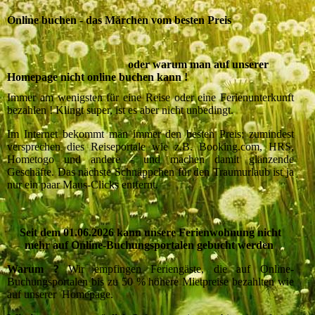
Online buchen - das Märchen vom besten Preis
oder warum man auf unserer
Homepage nicht online buchen kann !
Immer am wenigsten für eine Reise oder eine Ferienunterkunft
bezahlen ! Klingt super, ist es aber nicht unbedingt.
Im Internet bekommt man immer den besten Preis; zumindest
versprechen dies Reiseportale wie z.B. Booking.com, HRS,
Hometogo und andere - und machen damit glänzende
Geschäfte. Das nächste Schnäppchen für den Traumurlaub ist ja
nur ein paar Maus-Clicks entfernt.
Seit dem 01.06.2026 kann unsere Ferienwohnung nicht
mehr auf Online-Buchungsportalen gebucht werden
Warum ?
Wir empfingen Feriengäste, die auf Online-
Buchungsportalen bis zu 50 % höhere Mietpreise bezahlten wie
auf unserer Homepage.