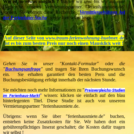
Wie ist so etwas möglich ?
fragten wir uns; bis wir auf eine
Recherche unseres Vermietungspartner "ferienhausmiete.de"
stießen. Sie können diese Recherche "
Vermittlergebühren bei
der Ferienhaus-Suche
" gerne hier selbst lesen.
Auf dieser Seite von
www.traum-ferienwohnung-huebner. de
ist es bis zum besten Preis nur noch einen Mausklick weit !
Gehen Sie in unser "Kontakt-Formular"
oder
die
"
Buchungsanfrage
"
und tragen Sie Ihren Buchungswunsch
ein
.
Sie erhalten garantiert den besten Preis und die
Buchungsbestätigung erfolgt innerhalb der nächsten Stunde.
Sie möchten noch mehr Informationen zu "
Preisvergleichs-Studien
"
wissen: klicken sie einfach auf den blau
im Ferienhaus-Markt
hinterlegenten Titel. Diese Studie ist auch von unserem
Vermietungspartner "ferienhausmiete.de.
Übrigens: wenn Sie über "ferienhausmiete.de" buchen,
entstehen keine Zusatzkosten für Sie. Wir haben dort ein
gebührenpflichtiges Inserat geschaltet; die Kosten dafür tragen
wir selbst !