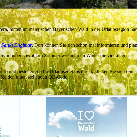
rn, mitten im malerischen Bayerischen Wald in der Urlaubsregion Sa
 Sankt Englmar
. Dort können Sie sich schon mal informieren und pla
tivurlauber sowohl im Sommer wie auch im Winter die vielfältigen
e und bestellen Sie Ihr Urlaubserlebnis direkt; klicken Sie sich rein
 Sie den unten stehenden QR-Code