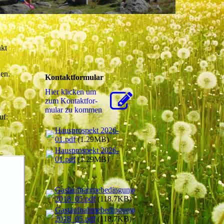
nkt
nen.
Kontaktformular
Hier klicken um
zum Kon­takt­for­
mu­lar zu kommen
 auf:
Hausprospekt 2026-
01.pdf
(1.29MB)
Hausprospekt 2026-
01.pdf
(1.29MB)
Gastaufnahmebedingungen
2018_05.pdf
(118.7KB)
Gastaufnahmebedingungen
2018_05.pdf
(118.7KB)