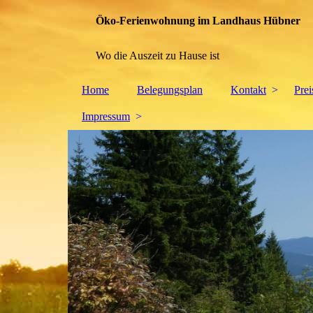
Öko-Ferienwohnung im Landhaus Hübner
Wo die Auszeit zu Hause ist
Home
Belegungsplan
Kontakt
Pre
Impressum