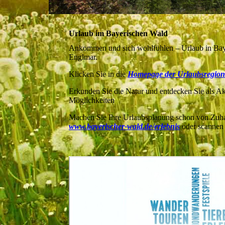
Urlaub im Bayerischen Wald
Ankommen und sich wohlfühlen – Urlaub in Baye
Englmar.
Klicken Sie in die
Homepage der Urlaubsregion
Erkunden Sie die Natur und entdecken Sie als Ak
Möglichkeiten
Machen Sie Ihre Urlaubsplanung schon von Zuhaus
www.bayerischer-wald.de/erlebnis
oder scannen