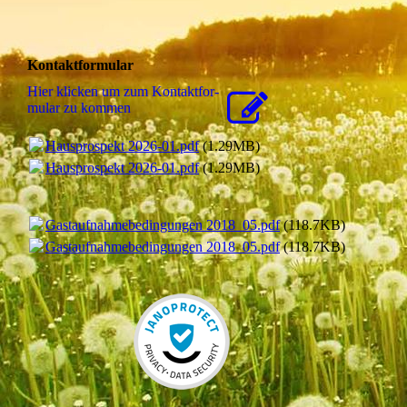
Kontaktformular
Hier klicken um zum Kon­takt­for­
mu­lar zu kommen
Hausprospekt 2026-01.pdf
(1.29MB)
Hausprospekt 2026-01.pdf
(1.29MB)
Gastaufnahmebedingungen 2018_05.pdf
(118.7KB)
Gastaufnahmebedingungen 2018_05.pdf
(118.7KB)