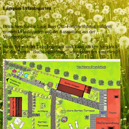
Lageplan Urlaubsgarten
Betrachten Sie die Lage Ihrer Öko-Ferienwohnung mit dem
grossen Urlaubsgarten und der Ausstattung aus der
Vogelperspektive.
Wenn Sie von der Lage begeistert sind, dann klicken Sie gleich
auf den Button "Buchungsanfrage", wir melden uns umgehend !