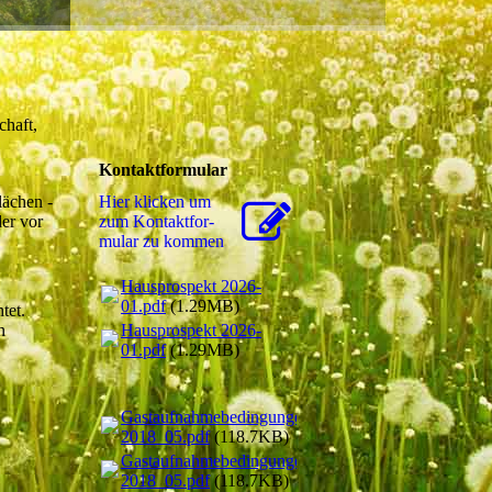
chaft,
Kontaktformular
lächen -
Hier klicken um
er vor
zum Kon­takt­for­
mu­lar zu kommen
Hausprospekt 2026-
01.pdf
(1.29MB)
tet.
Hausprospekt 2026-
n
01.pdf
(1.29MB)
Gastaufnahmebedingungen
2018_05.pdf
(118.7KB)
Gastaufnahmebedingungen
2018_05.pdf
(118.7KB)