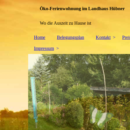
Öko-Ferienwohnung im Landhaus Hübner
Wo die Auszeit zu Hause ist
Home
Belegungsplan
Kontakt
Pre
Impressum