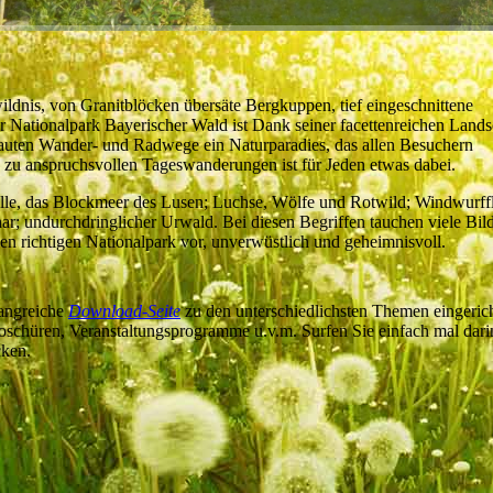
ldnis, von Granitblöcken übersäte Bergkuppen, tief eingeschnittene
Nationalpark Bayerischer Wald ist Dank seiner facettenreichen Lands
ebauten Wander- und Radwege ein Naturparadies, das allen Besuchern
s zu anspruchsvollen Tageswanderungen ist für Jeden etwas dabei.
lle, das Blockmeer des Lusen; Luchse, Wölfe und Rotwild; Windwurff
r; undurchdringlicher Urwald. Bei diesen Begriffen tauchen viele Bild
nen richtigen Nationalpark vor, unverwüstlich und geheimnisvoll.
fangreiche
Download-Seite
zu den unterschiedlichsten Themen eingerich
 Broschüren, Veranstaltungsprogramme u.v.m. Surfen Sie einfach mal dari
cken.