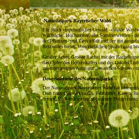
Nationalpark Bayerischer Wald
Ein Stück ursprünglicher Urwald - dunkle Waldwi
Wildbäche, Hochmoore, alte Sommerweiden - der 
der Pflanzen- und Tiervielfalt und der gut ausg
Reizvolles bietet. Vom einfachen Spaziergang bi
Großer Arber, Großer Rachel mit der Rachelkape
das Opfer des Borkenkäfers und des Orkans Lotha
unserem inneren Auge auf - so stellen wir uns ei
Downloadseite des Nationalparks
Der Nationalpark Bayerischer Wald hat eine um
Dort finden Sie: Aktuelles, Faltblätter, Karten,
herum, Sie werden viele spannende Dinge entde